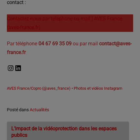
contact :
Contactez-nous par téléphone ou mail | AVES France
(aves-france.fr)
Par téléphone
04 67 69 35 09
ou par mail
contact@aves-
france.fr
AVES France/Copro (@aves_france) • Photos et vidéos Instagram
Posté dans
Actualités
L’impact de la vidéoprotection dans les espaces
publics