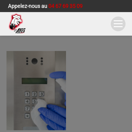
Appelez-nous au
04 67 69 35 09
ACCUEIL
SYSTÈMES DE SÉCURITÉ
COPROPRIÉTÉS
ALARME CHANTIER
AUDIT
QUI SOMMES-NOUS ?
CONTACT