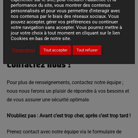
termes de protection, de gestion des accès et de
performance du site, vous montrer des contenus
personnalisés et pour vous permettre d'interagir avec
tranquillité d’esprit. Avec l’évolution des nouvelles
nos contenus par le biais des réseaux sociaux. Vous
technologies, les systèmes de contrôle d’accès
pouvez accepter, gérer vos préférences ou continuer
votre navigation sans accepter. Vous pourrez mettre à
deviennent de plus en plus sophistiqués et accessibles,
jour votre choix à tout moment en cliquant sur le lien
apportant des solutions adaptées à tous types de
Cookies en bas de notre site.
besoins en matière de sécurité.
Paramètrer
Tout accepter
Tout refuser
Contactez nous !
Pour plus de renseignements, contactez notre équipe ;
nous nous ferons un plaisir de répondre à vos besoins et
de vous assurer une sécurité optimale.
N’oubliez pas : Avant c’est trop cher, après c’est trop tard !
Prenez contact avec notre équipe via le formulaire de